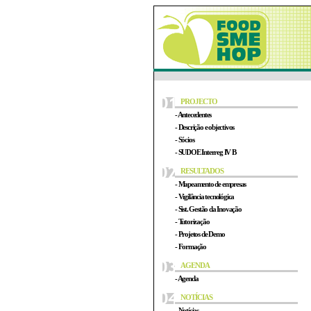
PROJECTO
- Antecedentes
- Descrição e objectivos
- Sócios
- SUDOE Interreg IV B
RESULTADOS
- Mapeamento de empresas
- Vigilância tecnológica
- Sist. Gestão da Inovação
- Tutorização
- Projetos de Demo
- Formação
AGENDA
- Agenda
NOTÍCIAS
- Notícias