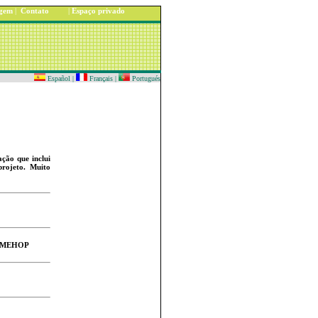
gem
|
Contato
|
Espaço privado
Español
|
Français
|
Portugués
ção que inclui
rojeto. Muito
ODSMEHOP