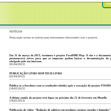
Ori
NOTÍCIAS
Nesta seção mostra as notícias mais interessantes relacionados com o projecto:
Em 31 de março de 2013, terminou o projeto FoodSME-Hop. O site e a documenta
permanecerá ativos para que as empresas podem baixar a documentação da p
obrigado pelo seu interesse.
[01/04/2013]
PUBLICAÇÃO LIVRO HOP TECH LIVRO
[01/04/2013]
Publica-se a brochura com os resultados obtidos após a execução do projeto FO
[18/02/2013]
A última runião do projeto terá lugar no próximo dia 21 de fevereiro em Monells.
[18/02/2013]
Publicação de vídeo: "Redução de aditivos em produtos cárneos curados e fumados"