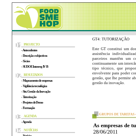
GT4: TUTORIZAÇÃO
PROJECTO
Este GT constitui um dos
- Antecedentes
assistência individuali
- Descrição e objectivos
parceiros mantêm um c
- Sócios
continuamente um intercâ
- SUDOE Interreg IV B
tipo técnico, que propo
envolvente para poder con
RESULTADOS
gestão, que lhe permite ab
- Mapeamento de empresas
gestão da inovação.
- Vigilância tecnológica
- Sist. Gestão da Inovação
- Tutorização
- Projetos de Demo
- Formação
GRUPOS DE TAREFAS 
AGENDA
- Agenda
As empresas de tu
NOTÍCIAS
28/06/2011
- Notícias