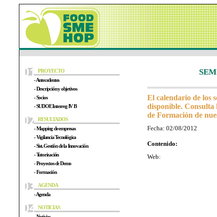
SEM
PROYECTO
- Antecedentes
- Descripción y objetivos
El calendario de los 
- Socios
disponible. Consulta 
- SUDOE Interreg IV B
de Formación de nue
RESULTADOS
Fecha: 02/08/2012
- Mapping de empresas
- Vigilancia Tecnológica
Contenido:
- Sist. Gestión de la Innovación
- Tutorización
Web:
- Proyectos de Demo
- Formación
AGENDA
- Agenda
NOTICIAS
- Noticias