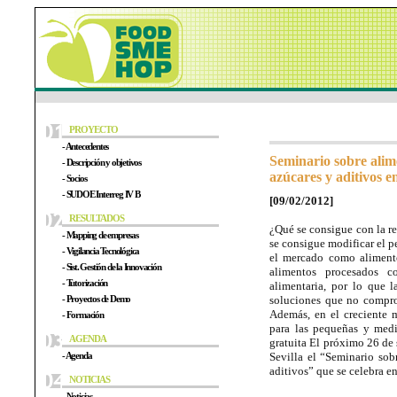
PROYECTO
- Antecedentes
Seminario sobre alime
- Descripción y objetivos
azúcares y aditivos en
- Socios
- SUDOE Interreg IV B
[09/02/2012]
RESULTADOS
¿Qué se consigue con la r
- Mapping de empresas
se consigue modificar el p
- Vigilancia Tecnológica
el mercado como alimento
- Sist. Gestión de la Innovación
alimentos procesados c
- Tutorización
alimentaria, por lo que 
- Proyectos de Demo
soluciones que no comprom
Además, en el creciente m
- Formación
para las pequeñas y medi
AGENDA
gratuita El próximo 26 de 
- Agenda
Sevilla el “Seminario sob
aditivos” que se celebra 
NOTICIAS
- Noticias