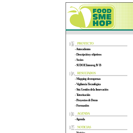
PROYECTO
- Antecedentes
- Descripción y objetivos
- Socios
- SUDOE Interreg IV B
RESULTADOS
- Mapping de empresas
- Vigilancia Tecnológica
- Sist. Gestión de la Innovación
- Tutorización
- Proyectos de Demo
- Formación
AGENDA
- Agenda
NOTICIAS
- Noticias