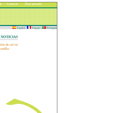
io
|
Contacto
|
Área privada
Español
|
Français
|
Portugués
NOTICIAS
ión de sal en
anilla.