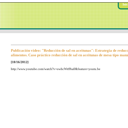
Inic
Publicación video: "Reducción de sal en aceitunas": Estrategia de reducc
alimentos. Caso práctico reducción de sal en aceitunas de mesa tipo manz
[10/16/2012]
http://www.youtube.com/watch?v=owhcWtt9ba0&feature=youtu.be