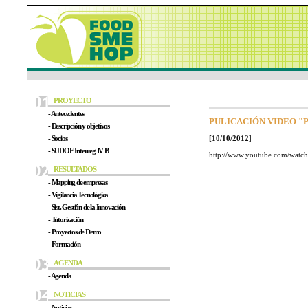
PROYECTO
- Antecedentes
PULICACIÓN VIDEO "Proye
- Descripción y objetivos
- Socios
[10/10/2012]
- SUDOE Interreg IV B
http://www.youtube.com/wa
RESULTADOS
- Mapping de empresas
- Vigilancia Tecnológica
- Sist. Gestión de la Innovación
- Tutorización
- Proyectos de Demo
- Formación
AGENDA
- Agenda
NOTICIAS
- Noticias