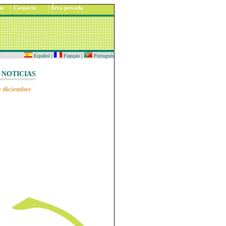
io
|
Contacto
|
Área privada
Español
|
Français
|
Portugués
NOTICIAS
e diciembre