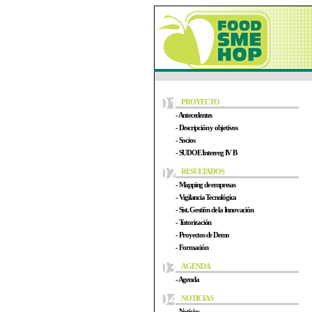
PROYECTO
- Antecedentes
- Descripción y objetivos
- Socios
- SUDOE Interreg IV B
RESULTADOS
- Mapping de empresas
- Vigilancia Tecnológica
- Sist. Gestión de la Innovación
- Tutorización
- Proyectos de Demo
- Formación
AGENDA
- Agenda
NOTICIAS
- Noticias