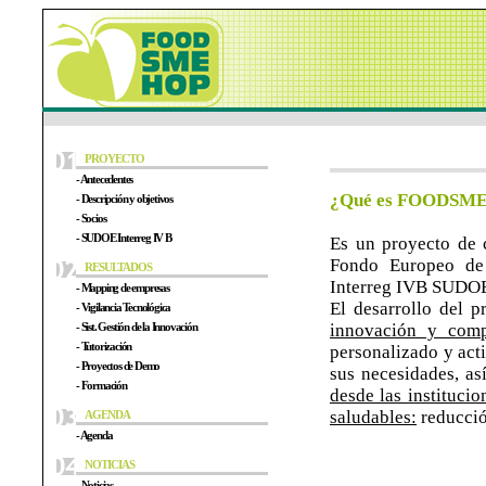
PROYECTO
- Antecedentes
¿Qué es FOODSM
- Descripción y objetivos
- Socios
- SUDOE Interreg IV B
Es un proyecto de c
Fondo Europeo de 
RESULTADOS
Interreg IVB SUDO
- Mapping de empresas
El desarrollo del 
- Vigilancia Tecnológica
- Sist. Gestión de la Innovación
innovación y comp
- Tutorización
personalizado y act
- Proyectos de Demo
sus necesidades, a
- Formación
desde las instituci
saludables:
reducción
AGENDA
- Agenda
NOTICIAS
- Noticias